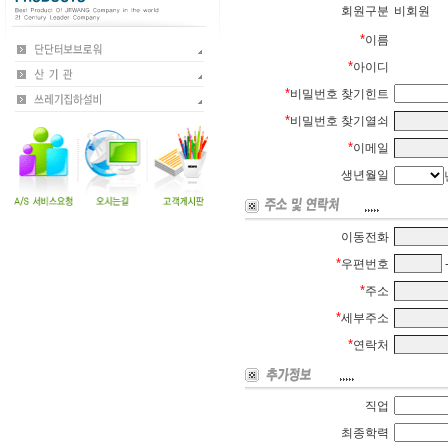
회원구분
비회원
*
이름
*
아이디
*
비밀번호 찾기힌트
*
비밀번호 찾기열쇠
*
이메일
생년월일
이동전화
*
우편번호
*
주소
*
세부주소
*
연락처
직업
최종학력