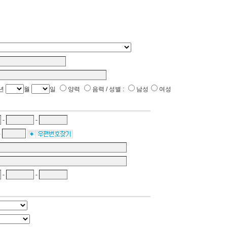
년
월
일
양력
음력 / 성별 :
남성
여성
-
-
-
-
-