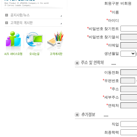
회원구분
비회원
*
이름
*
아이디
*
비밀번호 찾기힌트
*
비밀번호 찾기열쇠
*
이메일
생년월일
이동전화
*
우편번호
*
주소
*
세부주소
*
연락처
직업
최종학력