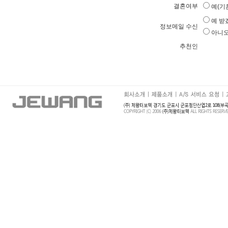
결혼여부
예(기
예 받
정보메일 수신
아니오
추천인